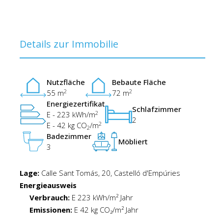
Details zur Immobilie
Nutzfläche
Bebaute Fläche
2
2
55 m
72 m
Energiezertifikat
Schlafzimmer
2
E - 223 kWh/m
2
2
E - 42 kg CO
/m
2
Badezimmer
Möbliert
3
Lage:
Calle Sant Tomás, 20, Castelló d'Empúries
Energieausweis
Verbrauch:
E 223 kWh/m² Jahr
Emissionen:
E 42 kg CO₂/m² Jahr